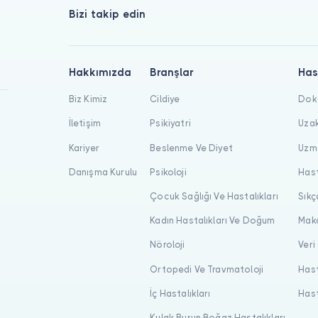
Bizi takip edin
Hakkımızda
Branşlar
Has
Biz Kimiz
Cildiye
Dokt
İletişim
Psikiyatri
Uzak
Kariyer
Beslenme Ve Diyet
Uzma
Danışma Kurulu
Psikoloji
Hast
Çocuk Sağlığı Ve Hastalıkları
Sıkç
Kadın Hastalıkları Ve Doğum
Maka
Nöroloji
Veri
Ortopedi Ve Travmatoloji
Hast
İç Hastalıkları
Hast
Kulak Burun Boğaz Hastalıkları