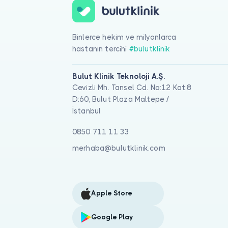
Binlerce hekim ve milyonlarca
hastanın tercihi
#bulutklinik
Bulut Klinik Teknoloji A.Ş.
Cevizli Mh. Tansel Cd. No:12 Kat:8
D:60, Bulut Plaza Maltepe /
İstanbul
0850 711 11 33
merhaba@bulutklinik.com
Apple Store
Google Play