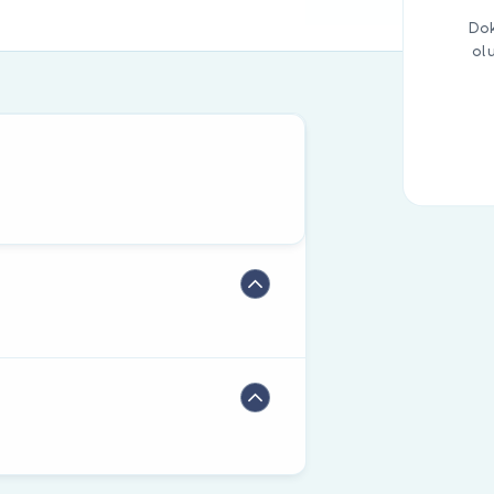
Dok
ol