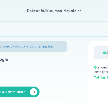
Doktor Bul
Kurumsal
Makaleler
 otomatik olarak oluşturulmuştur.
oğlu
İSTANBU
İsmetpa
Yol Tarif
U siz misiniz?