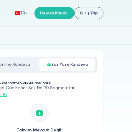
Hemen Kaydol
Giriş Yap
TR
Online Randevu
Yüz Yüze Randevu
L BAYRAMPAŞA DEVLET HASTANESİ
şa Cad.Kenar Sok.No:20 Sağmalcılar
i Al
Takvim Mevcut Değil!