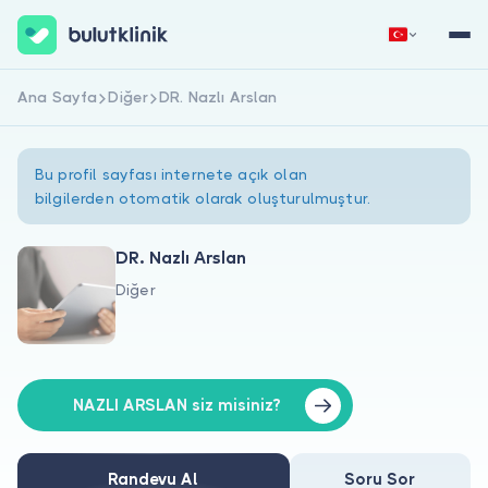
Ana Sayfa
Diğer
DR. Nazlı Arslan
Hemen Kaydol
Giriş Yap
Bu profil sayfası internete açık olan
bilgilerden otomatik olarak oluşturulmuştur.
DR. Nazlı Arslan
Diğer
Hakkımızda
Hastalar için
Doktorlar için
NAZLI ARSLAN siz misiniz?
Randevu Al
Soru Sor