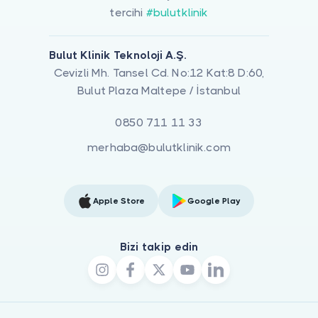
tercihi
#bulutklinik
Bulut Klinik Teknoloji A.Ş.
Cevizli Mh. Tansel Cd. No:12 Kat:8 D:60,
Bulut Plaza Maltepe / İstanbul
0850 711 11 33
merhaba@bulutklinik.com
Apple Store
Google Play
Bizi takip edin