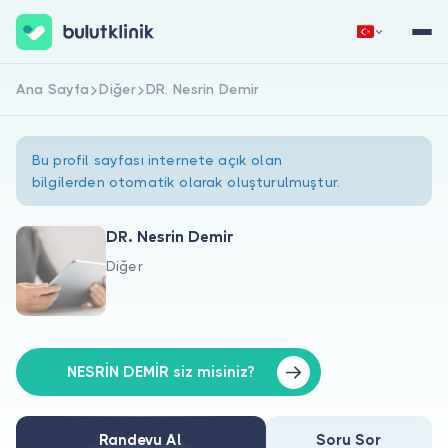
Ana Sayfa
Diğer
DR. Nesrin Demir
Hemen Kaydol
Giriş Yap
Bu profil sayfası internete açık olan
bilgilerden otomatik olarak oluşturulmuştur.
DR. Nesrin Demir
Diğer
Hakkımızda
Hastalar için
Doktorlar için
NESRİN DEMİR siz misiniz?
Randevu Al
Soru Sor