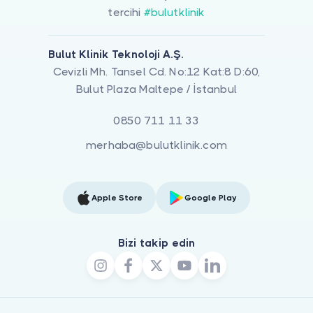
tercihi
#bulutklinik
Bulut Klinik Teknoloji A.Ş.
Cevizli Mh. Tansel Cd. No:12 Kat:8 D:60,
Bulut Plaza Maltepe / İstanbul
0850 711 11 33
merhaba@bulutklinik.com
Apple Store
Google Play
Bizi takip edin