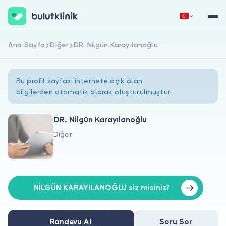
Ana Sayfa
Diğer
DR. Nilgün Karayılanoğlu
Hemen Kaydol
Giriş Yap
Bu profil sayfası internete açık olan
bilgilerden otomatik olarak oluşturulmuştur.
DR. Nilgün Karayılanoğlu
Diğer
Hakkımızda
Hastalar için
Doktorlar için
NİLGÜN KARAYILANOĞLU siz misiniz?
Randevu Al
Soru Sor