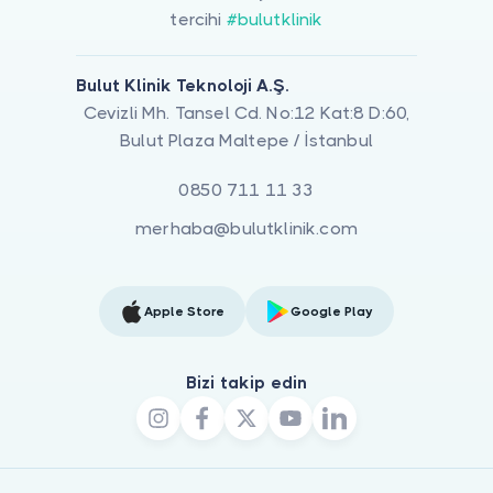
tercihi
#bulutklinik
Bulut Klinik Teknoloji A.Ş.
Cevizli Mh. Tansel Cd. No:12 Kat:8 D:60,
Bulut Plaza Maltepe / İstanbul
0850 711 11 33
merhaba@bulutklinik.com
Apple Store
Google Play
Bizi takip edin