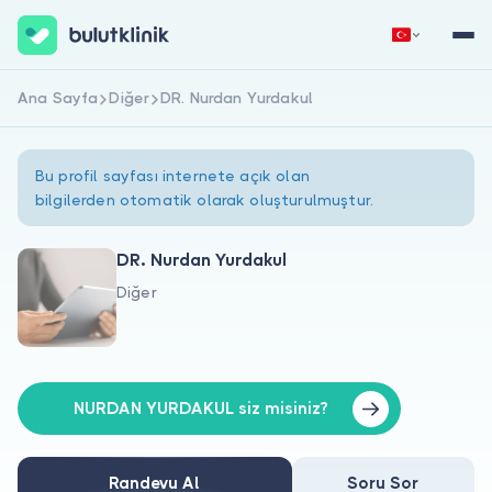
Ana Sayfa
Diğer
DR. Nurdan Yurdakul
Hemen Kaydol
Giriş Yap
Bu profil sayfası internete açık olan
bilgilerden otomatik olarak oluşturulmuştur.
DR. Nurdan Yurdakul
Diğer
Hakkımızda
Hastalar için
Doktorlar için
NURDAN YURDAKUL siz misiniz?
Randevu Al
Soru Sor