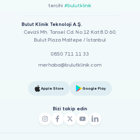
tercihi
#bulutklinik
Bulut Klinik Teknoloji A.Ş.
Cevizli Mh. Tansel Cd. No:12 Kat:8 D:60,
Bulut Plaza Maltepe / İstanbul
0850 711 11 33
merhaba@bulutklinik.com
Apple Store
Google Play
Bizi takip edin