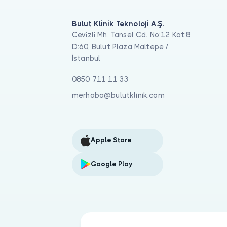
Bulut Klinik Teknoloji A.Ş.
Cevizli Mh. Tansel Cd. No:12 Kat:8
D:60, Bulut Plaza Maltepe /
İstanbul
0850 711 11 33
merhaba@bulutklinik.com
Apple Store
Google Play