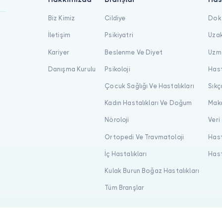
Biz Kimiz
Cildiye
Dokt
İletişim
Psikiyatri
Uzak
Kariyer
Beslenme Ve Diyet
Uzma
Danışma Kurulu
Psikoloji
Hast
Çocuk Sağlığı Ve Hastalıkları
Sıkç
Kadın Hastalıkları Ve Doğum
Maka
Nöroloji
Veri
Ortopedi Ve Travmatoloji
Hast
İç Hastalıkları
Hast
Kulak Burun Boğaz Hastalıkları
Tüm Branşlar