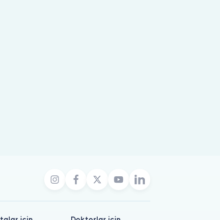
talar için
Doktorlar için