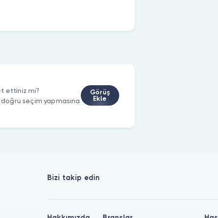
 ettiniz mi?
Görüş
Ekle
rin doğru seçim yapmasına
Bizi takip edin
Hakkımızda
Branşlar
Has