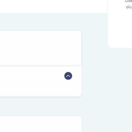
Dok
ol