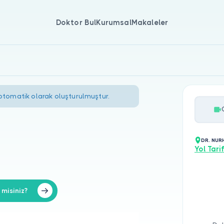
Doktor Bul
Kurumsal
Makaleler
 otomatik olarak oluşturulmuştur.
DR. NUR
Yol Tarif
misiniz?