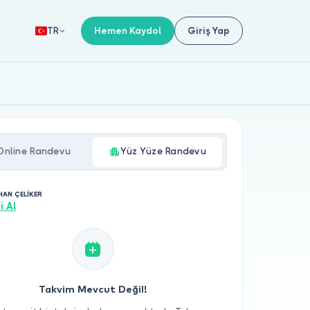
Hemen Kaydol
Giriş Yap
TR
Online Randevu
Yüz Yüze Randevu
HAN ÇELİKER
i Al
Takvim Mevcut Değil!