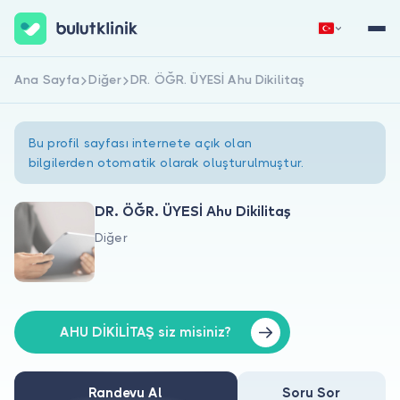
Ana Sayfa
Diğer
DR. ÖĞR. ÜYESİ Ahu Dikilitaş
Hemen Kaydol
Giriş Yap
Bu profil sayfası internete açık olan
bilgilerden otomatik olarak oluşturulmuştur.
DR. ÖĞR. ÜYESİ Ahu Dikilitaş
Diğer
Hakkımızda
Hastalar için
Doktorlar için
AHU DİKİLİTAŞ siz misiniz?
Randevu Al
Soru Sor