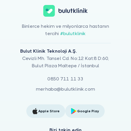
Binlerce hekim ve milyonlarca hastanın
tercihi
#bulutklinik
Bulut Klinik Teknoloji A.Ş.
Cevizli Mh. Tansel Cd. No:12 Kat:8 D:60,
Bulut Plaza Maltepe / İstanbul
0850 711 11 33
merhaba@bulutklinik.com
Apple Store
Google Play
Bizi takip edin