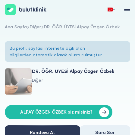
Ana Sayfa
Diğer
DR. ÖĞR. ÜYESİ Alpay Özgen Özbek
Hemen Kaydol
Giriş Yap
Bu profil sayfası internete açık olan
bilgilerden otomatik olarak oluşturulmuştur.
DR. ÖĞR. ÜYESİ Alpay Özgen Özbek
Diğer
Hakkımızda
Hastalar için
Doktorlar için
ALPAY ÖZGEN ÖZBEK siz misiniz?
Randevu Al
Soru Sor