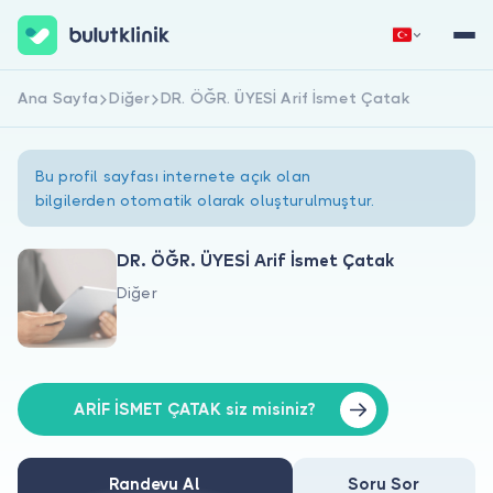
Ana Sayfa
Diğer
DR. ÖĞR. ÜYESİ Arif İsmet Çatak
Hemen Kaydol
Giriş Yap
Bu profil sayfası internete açık olan
bilgilerden otomatik olarak oluşturulmuştur.
DR. ÖĞR. ÜYESİ Arif İsmet Çatak
Diğer
Hakkımızda
Hastalar için
Doktorlar için
ARİF İSMET ÇATAK siz misiniz?
Randevu Al
Soru Sor