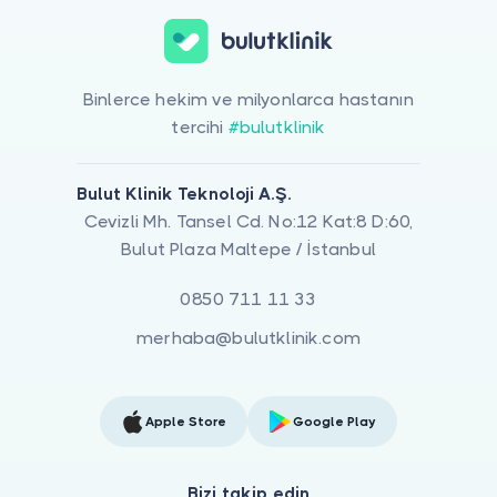
Binlerce hekim ve milyonlarca hastanın
tercihi
#bulutklinik
Bulut Klinik Teknoloji A.Ş.
Cevizli Mh. Tansel Cd. No:12 Kat:8 D:60,
Bulut Plaza Maltepe / İstanbul
0850 711 11 33
merhaba@bulutklinik.com
Apple Store
Google Play
Bizi takip edin