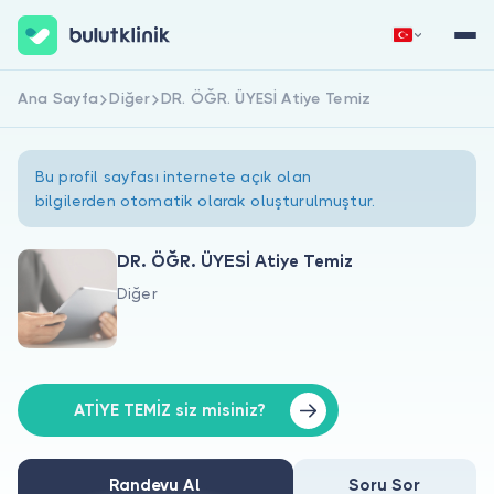
Ana Sayfa
Diğer
DR. ÖĞR. ÜYESİ Atiye Temiz
Hemen Kaydol
Giriş Yap
Bu profil sayfası internete açık olan
bilgilerden otomatik olarak oluşturulmuştur.
DR. ÖĞR. ÜYESİ Atiye Temiz
Diğer
Hakkımızda
Hastalar için
Doktorlar için
ATİYE TEMİZ siz misiniz?
Randevu Al
Soru Sor