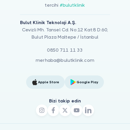
tercihi
#bulutklinik
Bulut Klinik Teknoloji A.Ş.
Cevizli Mh. Tansel Cd. No:12 Kat:8 D:60,
Bulut Plaza Maltepe / İstanbul
0850 711 11 33
merhaba@bulutklinik.com
Apple Store
Google Play
Bizi takip edin