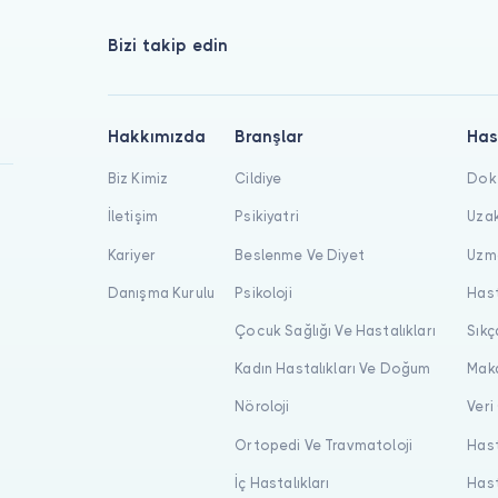
Bizi takip edin
Hakkımızda
Branşlar
Has
Biz Kimiz
Cildiye
Dokt
İletişim
Psikiyatri
Uzak
Kariyer
Beslenme Ve Diyet
Uzma
Danışma Kurulu
Psikoloji
Hast
Çocuk Sağlığı Ve Hastalıkları
Sıkç
Kadın Hastalıkları Ve Doğum
Maka
Nöroloji
Veri
Ortopedi Ve Travmatoloji
Hast
İç Hastalıkları
Hast