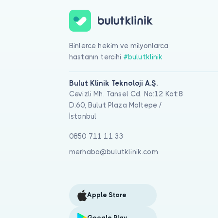
Binlerce hekim ve milyonlarca
hastanın tercihi
#bulutklinik
Bulut Klinik Teknoloji A.Ş.
Cevizli Mh. Tansel Cd. No:12 Kat:8
D:60, Bulut Plaza Maltepe /
İstanbul
0850 711 11 33
merhaba@bulutklinik.com
Apple Store
Google Play