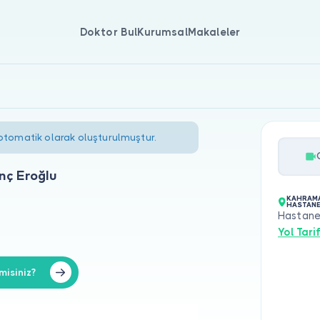
Doktor Bul
Kurumsal
Makaleler
 otomatik olarak oluşturulmuştur.
nç Eroğlu
KAHRAMA
HASTANE
Hastane
Yol Tarif
misiniz?