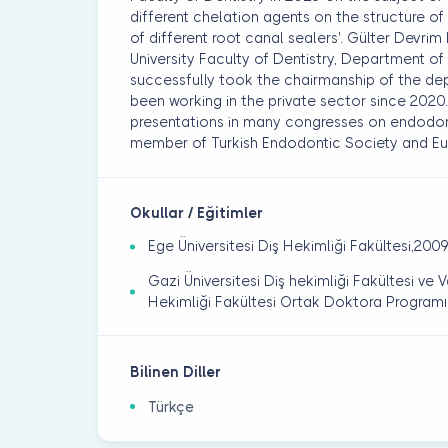
different chelation agents on the structure of
of different root canal sealers'. Gülter Devri
University Faculty of Dentistry, Department of
successfully took the chairmanship of the dep
been working in the private sector since 202
presentations in many congresses on endodont
member of Turkish Endodontic Society and Eu
Okullar / Eğitimler
Ege Üniversitesi Diş Hekimliği Fakültesi,200
Gazi Üniversitesi Diş hekimliği Fakültesi ve 
Hekimliği Fakültesi Ortak Doktora Program
Bilinen Diller
Türkçe