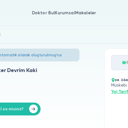
Doktor Bul
Kurumsal
Makaleler
i
 otomatik olarak oluşturulmuştur.
er Devrim Kaki
DR. ÖĞR
Müskebi 
Yol Tarif
siz misiniz?