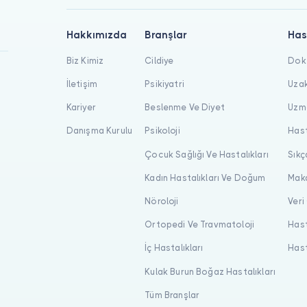
Hakkımızda
Branşlar
Has
Biz Kimiz
Cildiye
Dokt
İletişim
Psikiyatri
Uzak
Kariyer
Beslenme Ve Diyet
Uzma
Danışma Kurulu
Psikoloji
Hast
Çocuk Sağlığı Ve Hastalıkları
Sıkç
Kadın Hastalıkları Ve Doğum
Maka
Nöroloji
Veri
Ortopedi Ve Travmatoloji
Hast
İç Hastalıkları
Hast
Kulak Burun Boğaz Hastalıkları
Tüm Branşlar