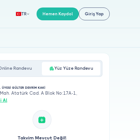
Hemen Kaydol
Giriş Yap
TR
Online Randevu
Yüz Yüze Randevu
. ÜYESİ GÜLTER DEVRİM KAKİ
Mah. Atatürk Cad. A Blok No:17A-1,
i Al
Takvim Mevcut Değil!