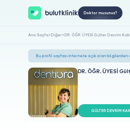
Doktor musunuz?
Ana Sayfa
Diğer
DR. ÖĞR. ÜYESİ Gülter Devrim Kak
Bu profil sayfası internete açık olan bilgilerden
DR. ÖĞR. ÜYESİ Gült
GÜLTER DEVRİM KAKİ 