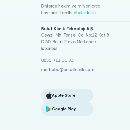
Binlerce hekim ve milyonlarca
hastanın tercihi
#bulutklinik
Bulut Klinik Teknoloji A.Ş.
Cevizli Mh. Tansel Cd. No:12 Kat:8
D:60, Bulut Plaza Maltepe /
İstanbul
0850 711 11 33
merhaba@bulutklinik.com
Apple Store
Google Play