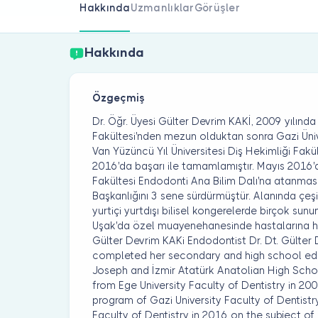
Hakkında
Uzmanlıklar
Görüşler
Hakkında
Özgeçmiş
Dr. Öğr. Üyesi Gülter Devrim KAKİ, 2009 yılında
Fakültesi'nden mezun olduktan sonra Gazi Ünive
Van Yüzüncü Yıl Üniversitesi Diş Hekimliği Fak
2016'da başarı ile tamamlamıştır. Mayıs 2016'd
Fakültesi Endodonti Ana Bilim Dalı'na atanmasın
Başkanlığını 3 sene sürdürmüştür. Alanında çeşi
yurtiçi yurtdışı bilisel kongerelerde birçok s
Uşak'da özel muayenehanesinde hastalarına hiz
Gülter Devrim KAKi Endodontist Dr. Dt. Gülter 
completed her secondary and high school educ
Joseph and İzmir Atatürk Anatolian High Scho
from Ege University Faculty of Dentistry in 20
program of Gazi University Faculty of Dentistr
Faculty of Dentistry in 2016 on the subject of