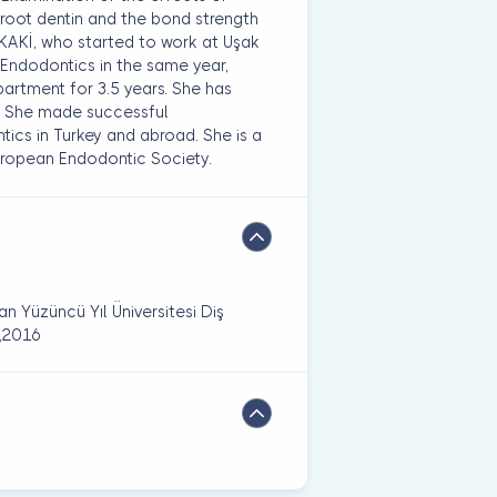
 root dentin and the bond strength
m KAKİ, who started to work at Uşak
 Endodontics in the same year,
artment for 3.5 years. She has
0. She made successful
ics in Turkey and abroad. She is a
ropean Endodontic Society.
9
Van Yüzüncü Yıl Üniversitesi Diş
ı,2016