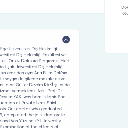
Dok
ol
 Ege Üniversitesi Diş Hekimliği
rsitesi Diş Hekimliği Fakültesi ve
ültesi Ortak Doktora Programını Mart
a Uşak Üniversitesi Diş Hekimliği
ın ardından aynı Ana Bilim Dalı'nın
tli saygın dergilerde makaleleri ve
unumu olan Gülter Devrim KAKİ şu anda
met vermektedir. Asst. Prof. Dr.
Devrim KAKİ was born in Izmir. She
ation at Private İzmir Saint
ols. Our doctor, who graduated
09, completed the joint doctorate
y and Van Yüzüncü Yıl University
 'Examination of the effects of