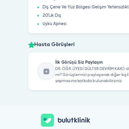
Diş Çene Ve Yüz Bölgesi Gelişim Yetersizlikl
20'Lik Diş
Uyku Apnesi
Hasta Görüşleri
İlk Görüşü Siz Paylaşın
DR. ÖĞR. ÜYESİ GÜLTER DEVRİM KAKİ’ı d
mi? Görüşlerinizi paylaşarak diğer kiş
yapmasına katkıda bulunabilirsiniz.