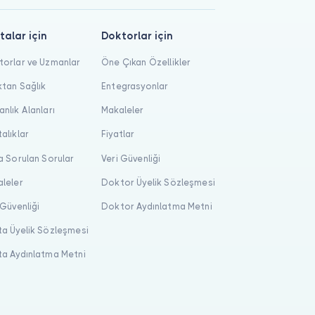
talar için
Doktorlar için
orlar ve Uzmanlar
Öne Çıkan Özellikler
tan Sağlık
Entegrasyonlar
nlık Alanları
Makaleler
alıklar
Fiyatlar
a Sorulan Sorular
Veri Güvenliği
leler
Doktor Üyelik Sözleşmesi
 Güvenliği
Doktor Aydınlatma Metni
a Üyelik Sözleşmesi
a Aydınlatma Metni