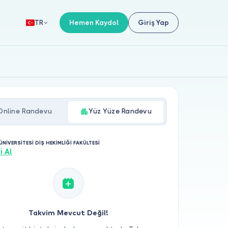
Hemen Kaydol
Giriş Yap
TR
Online Randevu
Yüz Yüze Randevu
ÜNİVERSİTESİ DİŞ HEKİMLİĞİ FAKÜLTESİ
i Al
Takvim Mevcut Değil!