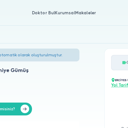
Doktor Bul
Kurumsal
Makaleler
 otomatik olarak oluşturulmuştur.
niye Gümüş
ERCİYES 
Yol Tarif
misiniz?