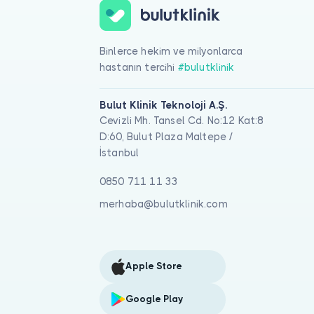
Binlerce hekim ve milyonlarca
hastanın tercihi
#bulutklinik
Bulut Klinik Teknoloji A.Ş.
Cevizli Mh. Tansel Cd. No:12 Kat:8
D:60, Bulut Plaza Maltepe /
İstanbul
0850 711 11 33
merhaba@bulutklinik.com
Apple Store
Google Play