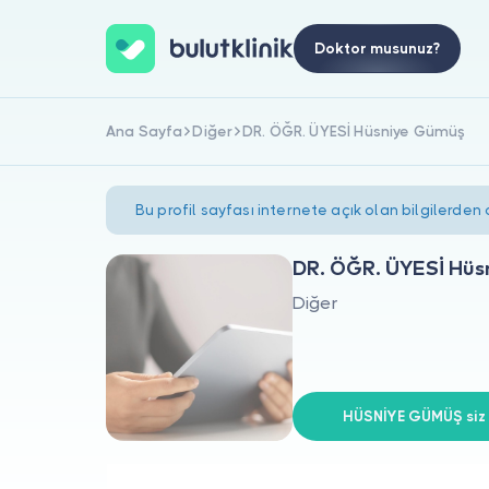
Doktor musunuz?
Ana Sayfa
Diğer
DR. ÖĞR. ÜYESİ Hüsniye Gümüş
Bu profil sayfası internete açık olan bilgilerden
DR. ÖĞR. ÜYESİ Hüs
Diğer
HÜSNİYE GÜMÜŞ siz 