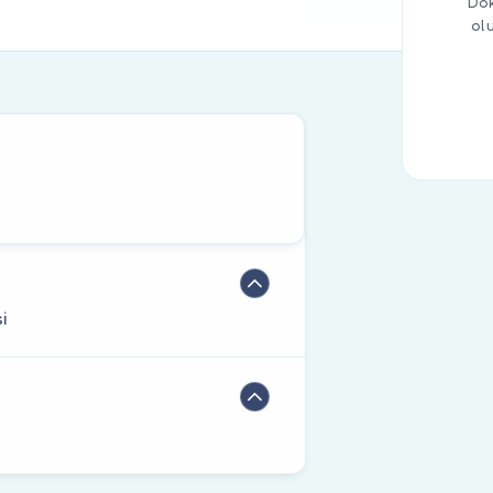
Dok
ol
si