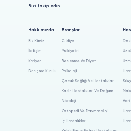
Bizi takip edin
Hakkımızda
Branşlar
Has
Biz Kimiz
Cildiye
Dokt
İletişim
Psikiyatri
Uzak
Kariyer
Beslenme Ve Diyet
Uzma
Danışma Kurulu
Psikoloji
Hast
Çocuk Sağlığı Ve Hastalıkları
Sıkç
Kadın Hastalıkları Ve Doğum
Maka
Nöroloji
Veri
Ortopedi Ve Travmatoloji
Hast
İç Hastalıkları
Hast
Kulak Burun Boğaz Hastalıkları