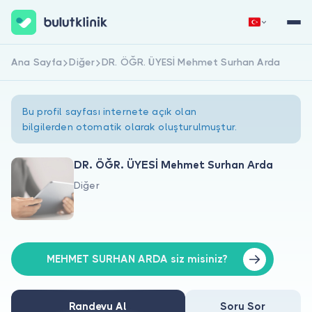
Ana Sayfa
Diğer
DR. ÖĞR. ÜYESİ Mehmet Surhan Arda
Hemen Kaydol
Giriş Yap
Bu profil sayfası internete açık olan
bilgilerden otomatik olarak oluşturulmuştur.
DR. ÖĞR. ÜYESİ Mehmet Surhan Arda
Diğer
Hakkımızda
Hastalar için
Doktorlar için
MEHMET SURHAN ARDA siz misiniz?
Randevu Al
Soru Sor