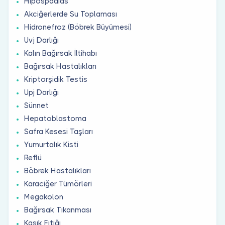
Hipospadias
Akciğerlerde Su Toplaması
Hidronefroz (Böbrek Büyümesi)
Uvj Darlığı
Kalın Bağırsak İltihabı
Bağırsak Hastalıkları
Kriptorşidik Testis
Upj Darlığı
Sünnet
Hepatoblastoma
Safra Kesesi Taşları
Yumurtalık Kisti
Reflü
Böbrek Hastalıkları
Karaciğer Tümörleri
Megakolon
Bağırsak Tıkanması
Kasık Fıtığı