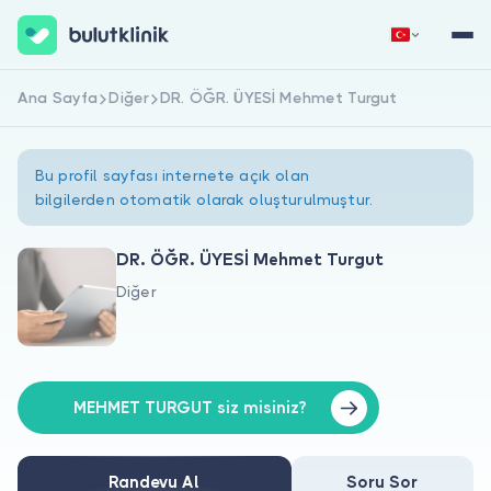
Ana Sayfa
Diğer
DR. ÖĞR. ÜYESİ Mehmet Turgut
Hemen Kaydol
Giriş Yap
Bu profil sayfası internete açık olan
bilgilerden otomatik olarak oluşturulmuştur.
DR. ÖĞR. ÜYESİ Mehmet Turgut
Diğer
Hakkımızda
Hastalar için
Doktorlar için
MEHMET TURGUT siz misiniz?
Randevu Al
Soru Sor