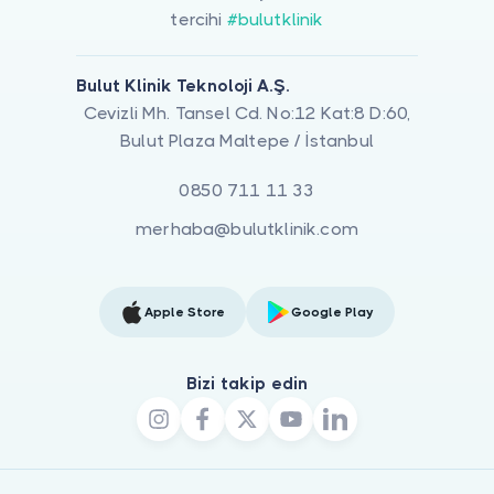
tercihi
#bulutklinik
Bulut Klinik Teknoloji A.Ş.
Cevizli Mh. Tansel Cd. No:12 Kat:8 D:60,
Bulut Plaza Maltepe / İstanbul
0850 711 11 33
merhaba@bulutklinik.com
Apple Store
Google Play
Bizi takip edin