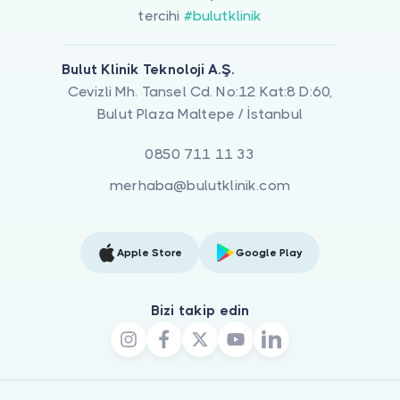
tercihi
#bulutklinik
Bulut Klinik Teknoloji A.Ş.
Cevizli Mh. Tansel Cd. No:12 Kat:8 D:60,
Bulut Plaza Maltepe / İstanbul
0850 711 11 33
merhaba@bulutklinik.com
Apple Store
Google Play
Bizi takip edin