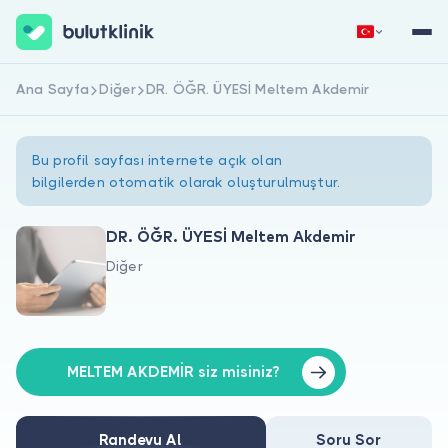
Ana Sayfa
Diğer
DR. ÖĞR. ÜYESİ Meltem Akdemir
Hemen Kaydol
Giriş Yap
Bu profil sayfası internete açık olan
bilgilerden otomatik olarak oluşturulmuştur.
DR. ÖĞR. ÜYESİ Meltem Akdemir
Diğer
Hakkımızda
Hastalar için
Doktorlar için
MELTEM AKDEMİR siz misiniz?
Randevu Al
Soru Sor