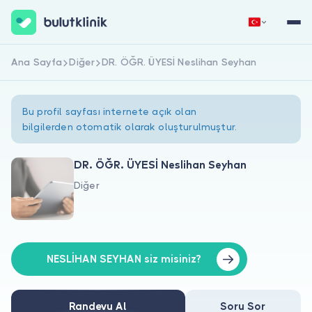
Ana Sayfa
Diğer
DR. ÖĞR. ÜYESİ Neslihan Seyhan
Hemen Kaydol
Giriş Yap
Bu profil sayfası internete açık olan
bilgilerden otomatik olarak oluşturulmuştur.
DR. ÖĞR. ÜYESİ Neslihan Seyhan
Diğer
Hakkımızda
Hastalar için
Doktorlar için
NESLİHAN SEYHAN siz misiniz?
Randevu Al
Soru Sor