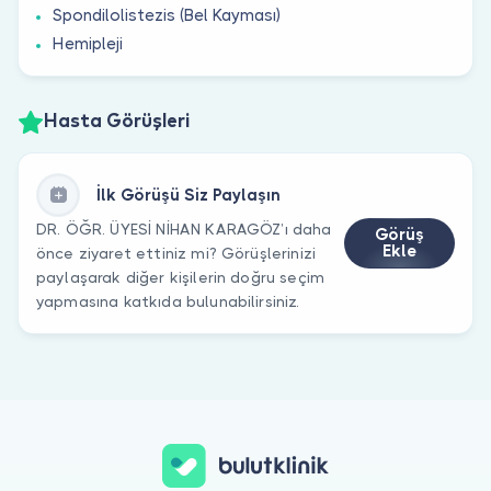
Spondilolistezis (Bel Kayması)
Hemipleji
Hasta Görüşleri
İlk Görüşü Siz Paylaşın
DR. ÖĞR. ÜYESİ NİHAN KARAGÖZ’ı daha
Görüş
Ekle
önce ziyaret ettiniz mi? Görüşlerinizi
paylaşarak diğer kişilerin doğru seçim
yapmasına katkıda bulunabilirsiniz.