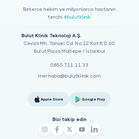
Binlerce hekim ve milyonlarca hastanın
tercihi
#bulutklinik
Bulut Klinik Teknoloji A.Ş.
Cevizli Mh. Tansel Cd. No:12 Kat:8 D:60,
Bulut Plaza Maltepe / İstanbul
0850 711 11 33
merhaba@bulutklinik.com
Apple Store
Google Play
Bizi takip edin