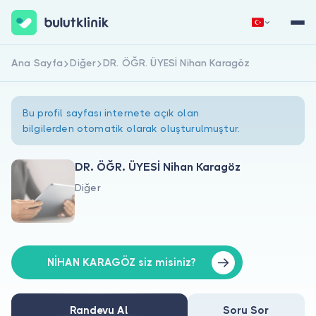
Ana Sayfa
Diğer
DR. ÖĞR. ÜYESİ Nihan Karagöz
Hemen Kaydol
Giriş Yap
Bu profil sayfası internete açık olan
bilgilerden otomatik olarak oluşturulmuştur.
DR. ÖĞR. ÜYESİ Nihan Karagöz
Diğer
Hakkımızda
Hastalar için
Doktorlar için
NİHAN KARAGÖZ siz misiniz?
Randevu Al
Soru Sor