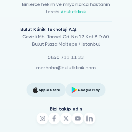
Binlerce hekim ve milyonlarca hastanın
tercihi
#bulutklinik
Bulut Klinik Teknoloji A.Ş.
Cevizli Mh. Tansel Cd. No:12 Kat:8 D:60,
Bulut Plaza Maltepe / İstanbul
0850 711 11 33
merhaba@bulutklinik.com
Apple Store
Google Play
Bizi takip edin