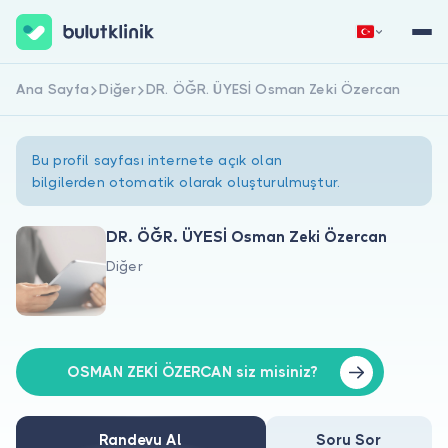
Ana Sayfa
Diğer
DR. ÖĞR. ÜYESİ Osman Zeki Özercan
Hemen Kaydol
Giriş Yap
Bu profil sayfası internete açık olan
bilgilerden otomatik olarak oluşturulmuştur.
DR. ÖĞR. ÜYESİ Osman Zeki Özercan
Diğer
Hakkımızda
Hastalar için
Doktorlar için
OSMAN ZEKİ ÖZERCAN siz misiniz?
Randevu Al
Soru Sor