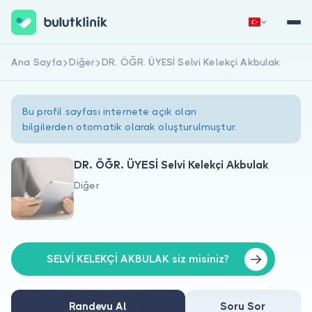
Ana Sayfa
Diğer
DR. ÖĞR. ÜYESİ Selvi Kelekçi Akbulak
Hemen Kaydol
Giriş Yap
Bu profil sayfası internete açık olan
bilgilerden otomatik olarak oluşturulmuştur.
DR. ÖĞR. ÜYESİ Selvi Kelekçi Akbulak
Diğer
Hakkımızda
Hastalar için
Doktorlar için
SELVİ KELEKÇİ AKBULAK siz misiniz?
Randevu Al
Soru Sor