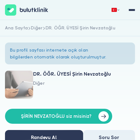
Ana Sayfa
Diğer
DR. ÖĞR. ÜYESİ Şirin Nevzatoğlu
Hemen Kaydol
Giriş Yap
Bu profil sayfası internete açık olan
bilgilerden otomatik olarak oluşturulmuştur.
DR. ÖĞR. ÜYESİ Şirin Nevzatoğlu
Diğer
Hakkımızda
Hastalar için
Doktorlar için
ŞİRİN NEVZATOĞLU siz misiniz?
Randevu Al
Soru Sor