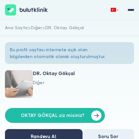
Ana Sayfa
Diğer
DR. Oktay Gökçal
Hemen Kaydol
Giriş Yap
Bu profil sayfası internete açık olan
bilgilerden otomatik olarak oluşturulmuştur.
DR. Oktay Gökçal
Diğer
Hakkımızda
Hastalar için
Doktorlar için
OKTAY GÖKÇAL siz misiniz?
Randevu Al
Soru Sor