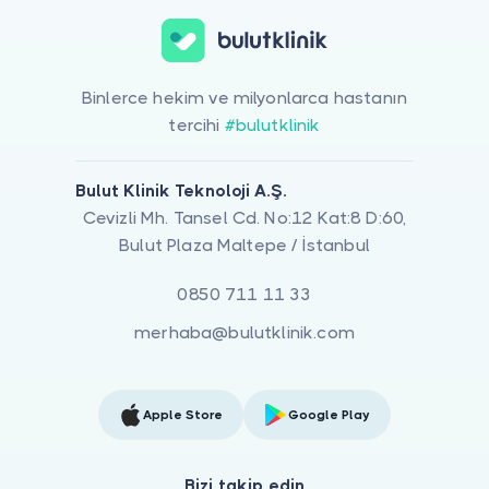
Binlerce hekim ve milyonlarca hastanın
tercihi
#bulutklinik
Bulut Klinik Teknoloji A.Ş.
Cevizli Mh. Tansel Cd. No:12 Kat:8 D:60,
Bulut Plaza Maltepe / İstanbul
0850 711 11 33
merhaba@bulutklinik.com
Apple Store
Google Play
Bizi takip edin