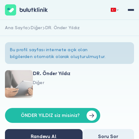
Ana Sayfa
Diğer
DR. Önder Yıldız
Hemen Kaydol
Giriş Yap
Bu profil sayfası internete açık olan
bilgilerden otomatik olarak oluşturulmuştur.
DR. Önder Yıldız
Diğer
Hakkımızda
Hastalar için
Doktorlar için
ÖNDER YILDIZ siz misiniz?
Randevu Al
Soru Sor