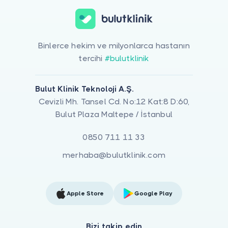
Binlerce hekim ve milyonlarca hastanın
tercihi
#bulutklinik
Bulut Klinik Teknoloji A.Ş.
Cevizli Mh. Tansel Cd. No:12 Kat:8 D:60,
Bulut Plaza Maltepe / İstanbul
0850 711 11 33
merhaba@bulutklinik.com
Apple Store
Google Play
Bizi takip edin