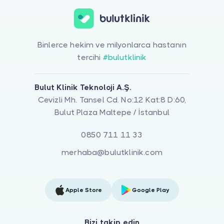
Binlerce hekim ve milyonlarca hastanın
tercihi
#bulutklinik
Bulut Klinik Teknoloji A.Ş.
Cevizli Mh. Tansel Cd. No:12 Kat:8 D:60,
Bulut Plaza Maltepe / İstanbul
0850 711 11 33
merhaba@bulutklinik.com
Apple Store
Google Play
Bizi takip edin