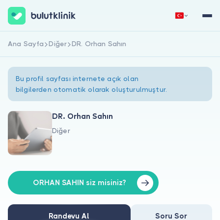
Ana Sayfa
Diğer
DR. Orhan Sahın
Hemen Kaydol
Giriş Yap
Bu profil sayfası internete açık olan
bilgilerden otomatik olarak oluşturulmuştur.
DR. Orhan Sahın
Diğer
Hakkımızda
Hastalar için
Doktorlar için
ORHAN SAHIN siz misiniz?
Randevu Al
Soru Sor