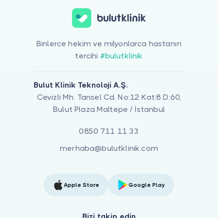
Binlerce hekim ve milyonlarca hastanın
tercihi
#bulutklinik
Bulut Klinik Teknoloji A.Ş.
Cevizli Mh. Tansel Cd. No:12 Kat:8 D:60,
Bulut Plaza Maltepe / İstanbul
0850 711 11 33
merhaba@bulutklinik.com
Apple Store
Google Play
Bizi takip edin