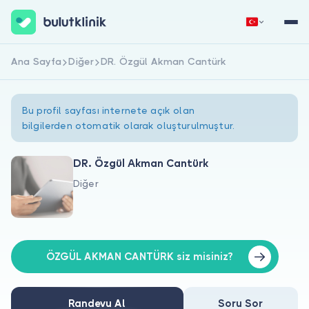
Ana Sayfa
Diğer
DR. Özgül Akman Cantürk
Hemen Kaydol
Giriş Yap
Bu profil sayfası internete açık olan
bilgilerden otomatik olarak oluşturulmuştur.
DR. Özgül Akman Cantürk
Diğer
Hakkımızda
Hastalar için
Doktorlar için
ÖZGÜL AKMAN CANTÜRK siz misiniz?
Randevu Al
Soru Sor