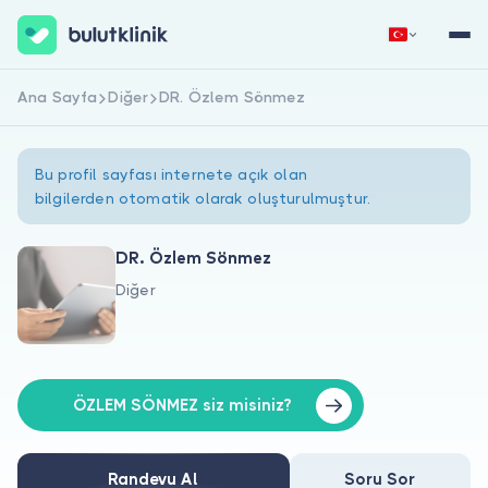
Ana Sayfa
Diğer
DR. Özlem Sönmez
Hemen Kaydol
Giriş Yap
Bu profil sayfası internete açık olan
bilgilerden otomatik olarak oluşturulmuştur.
DR. Özlem Sönmez
Diğer
Hakkımızda
Hastalar için
Doktorlar için
ÖZLEM SÖNMEZ siz misiniz?
Randevu Al
Soru Sor