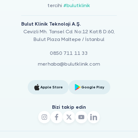
tercihi
#bulutklinik
Bulut Klinik Teknoloji A.Ş.
Cevizli Mh. Tansel Cd. No:12 Kat:8 D:60,
Bulut Plaza Maltepe / İstanbul
0850 711 11 33
merhaba@bulutklinik.com
Apple Store
Google Play
Bizi takip edin