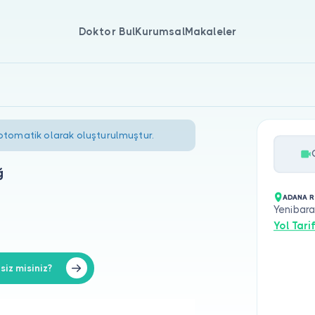
Doktor Bul
Kurumsal
Makaleler
 otomatik olarak oluşturulmuştur.
ğ
ADANA R
Yenibara
Yol Tarif
iz misiniz?