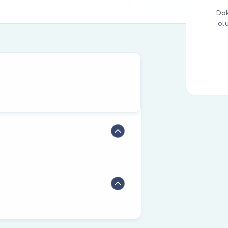
Dok
ol