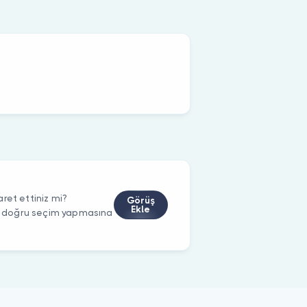
ret ettiniz mi?
Görüş
Ekle
rin doğru seçim yapmasına