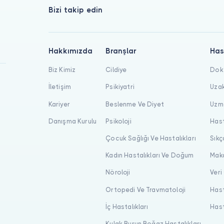
Bizi takip edin
Hakkımızda
Branşlar
Has
Biz Kimiz
Cildiye
Dokt
İletişim
Psikiyatri
Uzak
Kariyer
Beslenme Ve Diyet
Uzma
Danışma Kurulu
Psikoloji
Hast
Çocuk Sağlığı Ve Hastalıkları
Sıkç
Kadın Hastalıkları Ve Doğum
Maka
Nöroloji
Veri
Ortopedi Ve Travmatoloji
Hast
İç Hastalıkları
Hast
Kulak Burun Boğaz Hastalıkları