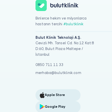
Binlerce hekim ve milyonlarca
hastanın tercihi
#bulutklinik
Bulut Klinik Teknoloji A.Ş.
Cevizli Mh. Tansel Cd. No:12 Kat:8
D:60, Bulut Plaza Maltepe /
İstanbul
0850 711 11 33
merhaba@bulutklinik.com
Apple Store
Google Play