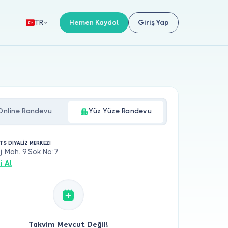
Hemen Kaydol
Giriş Yap
TR
Online Randevu
Yüz Yüze Randevu
TS DİYALİZ MERKEZİ
j Mah. 9.Sok.No:7
i Al
Takvim Mevcut Değil!