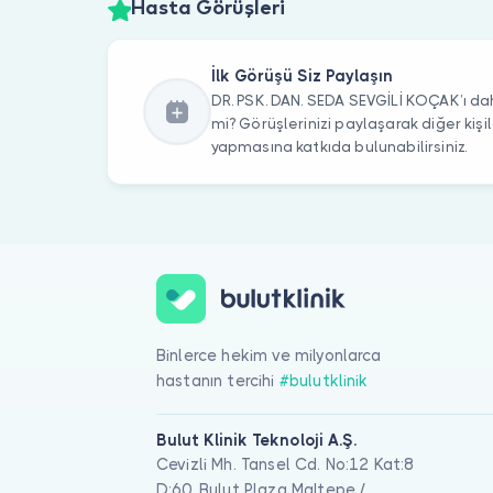
Hasta Görüşleri
İlk Görüşü Siz Paylaşın
DR. PSK. DAN. SEDA SEVGİLİ KOÇAK’ı dah
mi? Görüşlerinizi paylaşarak diğer kiş
yapmasına katkıda bulunabilirsiniz.
Binlerce hekim ve milyonlarca
hastanın tercihi
#bulutklinik
Bulut Klinik Teknoloji A.Ş.
Cevizli Mh. Tansel Cd. No:12 Kat:8
D:60, Bulut Plaza Maltepe /