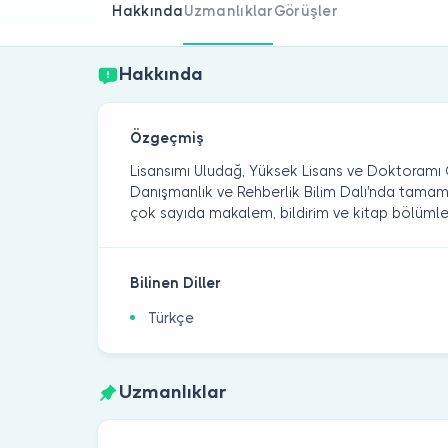
Hakkında
Uzmanlıklar
Görüşler
Hakkında
Özgeçmiş
Lisansımı Uludağ, Yüksek Lisans ve Doktoramı G
Danışmanlık ve Rehberlik Bilim Dalı'nda tamaml
çok sayıda makalem, bildirim ve kitap bölüml
Bilinen Diller
Türkçe
Uzmanlıklar