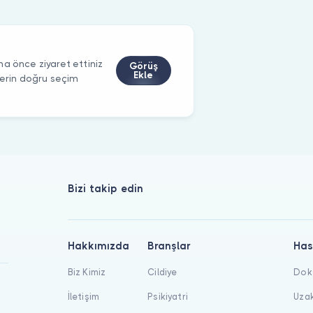
a önce ziyaret ettiniz
Görüş
Ekle
ilerin doğru seçim
Bizi takip edin
Hakkımızda
Branşlar
Has
Biz Kimiz
Cildiye
Dokt
İletişim
Psikiyatri
Uzak