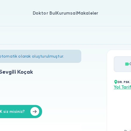
Doktor Bul
Kurumsal
Makaleler
 otomatik olarak oluşturulmuştur.
Sevgili Koçak
DR. PSK.
Yol Tarif
siz misiniz?