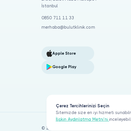
İstanbul
0850 711 11 33
merhaba@bulutklinik.com
Apple Store
Google Play
Çerez Tercihlerinizi Seçin
Sitemizde size en iyi hizmeti sunabil
İlişkin Aydınlatma Metni'ni
inceleyebil
© 2026 Bulut Klinik Teknoloji A.Ş. Tüm haklar