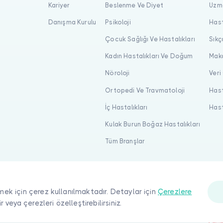
Kariyer
Beslenme Ve Diyet
Uzma
Danışma Kurulu
Psikoloji
Hast
Çocuk Sağlığı Ve Hastalıkları
Sıkç
Kadın Hastalıkları Ve Doğum
Maka
Nöroloji
Veri
Ortopedi Ve Travmatoloji
Hast
İç Hastalıkları
Hast
Kulak Burun Boğaz Hastalıkları
Tüm Branşlar
mek için çerez kullanılmaktadır. Detaylar için
Çerezlere
ir veya çerezleri özelleştirebilirsiniz.
ı saklıdır