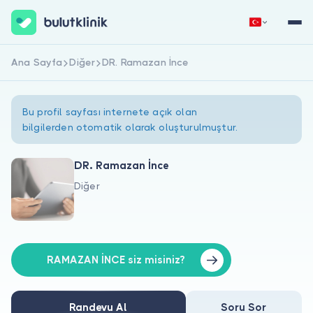
Ana Sayfa
Diğer
DR. Ramazan İnce
Hemen Kaydol
Giriş Yap
Bu profil sayfası internete açık olan
bilgilerden otomatik olarak oluşturulmuştur.
DR. Ramazan İnce
Diğer
Hakkımızda
Hastalar için
Doktorlar için
RAMAZAN İNCE siz misiniz?
Randevu Al
Soru Sor