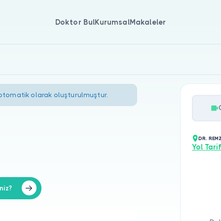
Doktor Bul
Kurumsal
Makaleler
 otomatik olarak oluşturulmuştur.
DR. REMZ
Yol Tarif
niz?