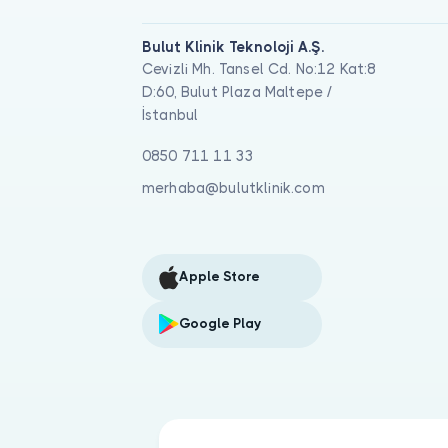
Bulut Klinik Teknoloji A.Ş.
Cevizli Mh. Tansel Cd. No:12 Kat:8
D:60, Bulut Plaza Maltepe /
İstanbul
0850 711 11 33
merhaba@bulutklinik.com
Apple Store
Google Play