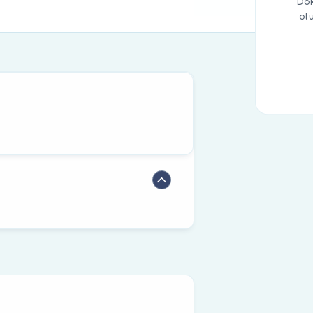
Dok
ol