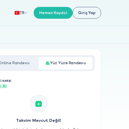
Hemen Kaydol
Giriş Yap
TR
Online Randevu
Yüz Yüze Randevu
İ KARŞI
i Al
Takvim Mevcut Değil!