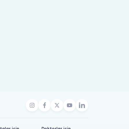
talar için
Doktorlar için