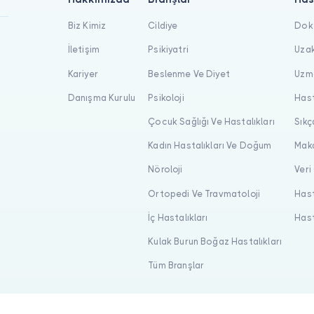
Biz Kimiz
Cildiye
Dokt
İletişim
Psikiyatri
Uzak
Kariyer
Beslenme Ve Diyet
Uzma
Danışma Kurulu
Psikoloji
Hast
Çocuk Sağlığı Ve Hastalıkları
Sıkç
Kadın Hastalıkları Ve Doğum
Maka
Nöroloji
Veri
Ortopedi Ve Travmatoloji
Hast
İç Hastalıkları
Hast
Kulak Burun Boğaz Hastalıkları
Tüm Branşlar