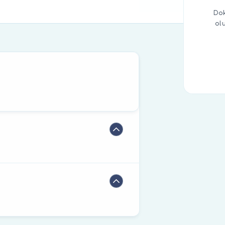
Dok
ol