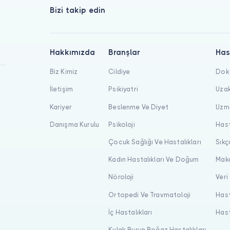
Bizi takip edin
Hakkımızda
Branşlar
Has
Biz Kimiz
Cildiye
Dokt
İletişim
Psikiyatri
Uzak
Kariyer
Beslenme Ve Diyet
Uzma
Danışma Kurulu
Psikoloji
Hast
Çocuk Sağlığı Ve Hastalıkları
Sıkç
Kadın Hastalıkları Ve Doğum
Maka
Nöroloji
Veri
Ortopedi Ve Travmatoloji
Hast
İç Hastalıkları
Hast
Kulak Burun Boğaz Hastalıkları