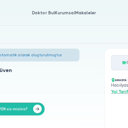
Doktor Bul
Kurumsal
Makaleler
 otomatik olarak oluşturulmuştur.
Güven
AMASYA 
Hacıilya
Yol Tarif
 siz misiniz?