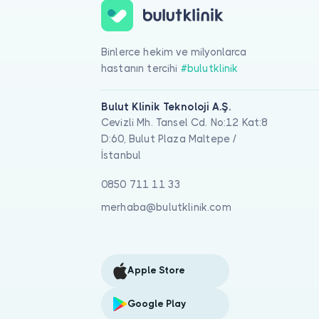
Binlerce hekim ve milyonlarca
hastanın tercihi
#bulutklinik
Bulut Klinik Teknoloji A.Ş.
Cevizli Mh. Tansel Cd. No:12 Kat:8
D:60, Bulut Plaza Maltepe /
İstanbul
0850 711 11 33
merhaba@bulutklinik.com
Apple Store
Google Play