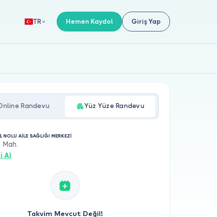
Hemen Kaydol
Giriş Yap
TR
Online Randevu
Yüz Yüze Randevu
1 NOLU AİLE SAĞLIĞI MERKEZİ
s Mah.
i Al
Takvim Mevcut Değil!