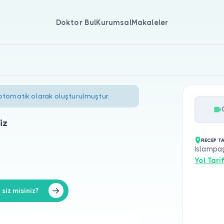
Doktor Bul
Kurumsal
Makaleler
 otomatik olarak oluşturulmuştur.
iz
RECEP T
İslampaş
Yol Tarif
iz misiniz?