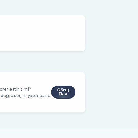
ret ettiniz mi?
Görüş
Ekle
rin doğru seçim yapmasına