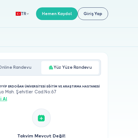
Hemen Kaydol
Giriş Yap
TR
Online Randevu
Yüz Yüze Randevu
AYYİP ERDOĞAN ÜNİVERSİTESİ EĞİTİM VE ARAŞTIRMA HASTANESİ
a Mah. Şehitler Cad.No:67
i Al
Takvim Mevcut Değil!