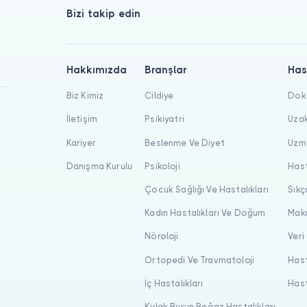
Bizi takip edin
Hakkımızda
Branşlar
Has
Biz Kimiz
Cildiye
Dokt
İletişim
Psikiyatri
Uzak
Kariyer
Beslenme Ve Diyet
Uzma
Danışma Kurulu
Psikoloji
Hast
Çocuk Sağlığı Ve Hastalıkları
Sıkç
Kadın Hastalıkları Ve Doğum
Maka
Nöroloji
Veri
Ortopedi Ve Travmatoloji
Hast
İç Hastalıkları
Hast
Kulak Burun Boğaz Hastalıkları