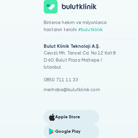
Binlerce hekim ve milyonlarca
hastanın tercihi
#bulutklinik
Bulut Klinik Teknoloji A.Ş.
Cevizli Mh. Tansel Cd. No:12 Kat:8
D:60, Bulut Plaza Maltepe /
İstanbul
0850 711 11 33
merhaba@bulutklinik.com
Apple Store
Google Play