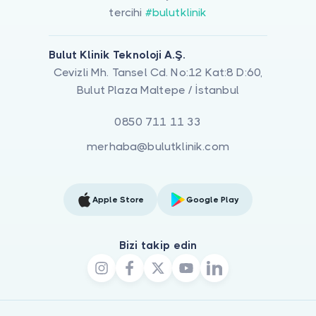
tercihi
#bulutklinik
Bulut Klinik Teknoloji A.Ş.
Cevizli Mh. Tansel Cd. No:12 Kat:8 D:60,
Bulut Plaza Maltepe / İstanbul
0850 711 11 33
merhaba@bulutklinik.com
Apple Store
Google Play
Bizi takip edin