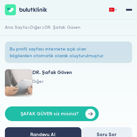
Ana Sayfa
Diğer
DR. Şafak Güven
Hemen Kaydol
Giriş Yap
Bu profil sayfası internete açık olan
bilgilerden otomatik olarak oluşturulmuştur.
DR. Şafak Güven
Diğer
Hakkımızda
Hastalar için
Doktorlar için
ŞAFAK GÜVEN siz misiniz?
Randevu Al
Soru Sor