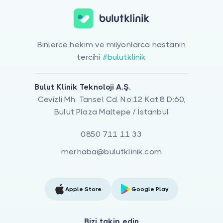
Binlerce hekim ve milyonlarca hastanın
tercihi
#bulutklinik
Bulut Klinik Teknoloji A.Ş.
Cevizli Mh. Tansel Cd. No:12 Kat:8 D:60,
Bulut Plaza Maltepe / İstanbul
0850 711 11 33
merhaba@bulutklinik.com
Apple Store
Google Play
Bizi takip edin