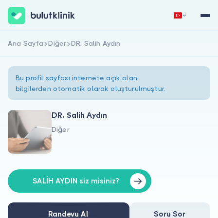
Ana Sayfa
Diğer
DR. Salih Aydın
Hemen Kaydol
Giriş Yap
Bu profil sayfası internete açık olan
bilgilerden otomatik olarak oluşturulmuştur.
DR. Salih Aydın
Diğer
Hakkımızda
Hastalar için
Doktorlar için
SALİH AYDIN siz misiniz?
Randevu Al
Soru Sor