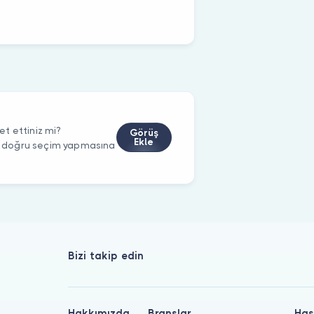
t ettiniz mi?
Görüş
Ekle
rin doğru seçim yapmasına
Bizi takip edin
Hakkımızda
Branşlar
Has