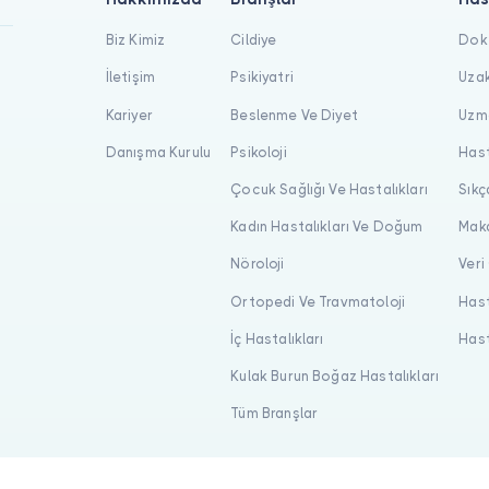
Biz Kimiz
Cildiye
Dokt
İletişim
Psikiyatri
Uzak
Kariyer
Beslenme Ve Diyet
Uzma
Danışma Kurulu
Psikoloji
Hast
Çocuk Sağlığı Ve Hastalıkları
Sıkç
Kadın Hastalıkları Ve Doğum
Maka
Nöroloji
Veri
Ortopedi Ve Travmatoloji
Hast
İç Hastalıkları
Hast
Kulak Burun Boğaz Hastalıkları
Tüm Branşlar