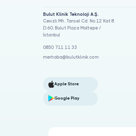
Bulut Klinik Teknoloji A.Ş.
Cevizli Mh. Tansel Cd. No:12 Kat:8
D:60, Bulut Plaza Maltepe /
İstanbul
0850 711 11 33
merhaba@bulutklinik.com
Apple Store
Google Play