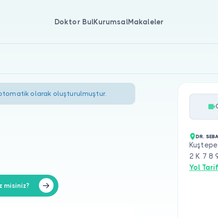
Doktor Bul
Kurumsal
Makaleler
 otomatik olarak oluşturulmuştur.
DR. SEB
Kuştepe
2 K 7 8 
Yol Tarif
 misiniz?