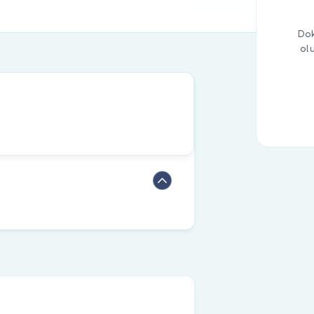
Dok
ol