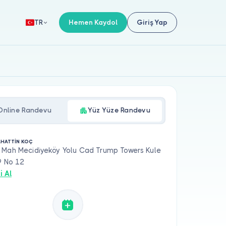
Hemen Kaydol
Giriş Yap
TR
Online Randevu
Yüz Yüze Randevu
AHATTİN KOÇ
 Mah Mecidiyeköy Yolu Cad Trump Towers Kule
9 No 12
i Al