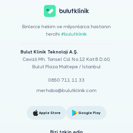
Binlerce hekim ve milyonlarca hastanın
tercihi
#bulutklinik
Bulut Klinik Teknoloji A.Ş.
Cevizli Mh. Tansel Cd. No:12 Kat:8 D:60,
Bulut Plaza Maltepe / İstanbul
0850 711 11 33
merhaba@bulutklinik.com
Apple Store
Google Play
Bizi takip edin