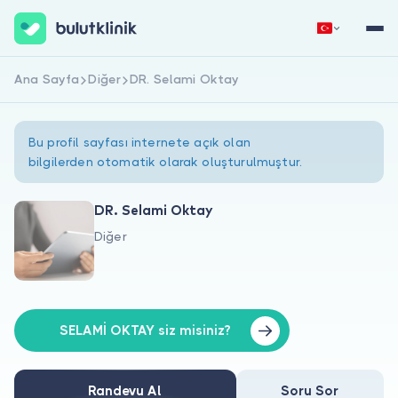
Ana Sayfa
Diğer
DR. Selami Oktay
Hemen Kaydol
Giriş Yap
Bu profil sayfası internete açık olan
bilgilerden otomatik olarak oluşturulmuştur.
DR. Selami Oktay
Diğer
Hakkımızda
Hastalar için
Doktorlar için
SELAMİ OKTAY siz misiniz?
Randevu Al
Soru Sor