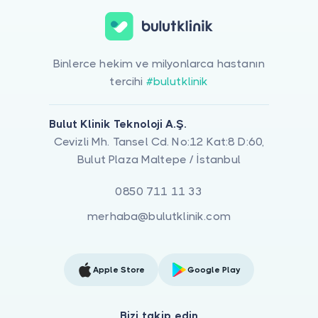
Binlerce hekim ve milyonlarca hastanın
tercihi
#bulutklinik
Bulut Klinik Teknoloji A.Ş.
Cevizli Mh. Tansel Cd. No:12 Kat:8 D:60,
Bulut Plaza Maltepe / İstanbul
0850 711 11 33
merhaba@bulutklinik.com
Apple Store
Google Play
Bizi takip edin