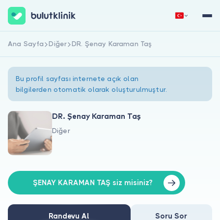
Ana Sayfa
Diğer
DR. Şenay Karaman Taş
Hemen Kaydol
Giriş Yap
Bu profil sayfası internete açık olan
bilgilerden otomatik olarak oluşturulmuştur.
DR. Şenay Karaman Taş
Diğer
Hakkımızda
Hastalar için
Doktorlar için
ŞENAY KARAMAN TAŞ siz misiniz?
Randevu Al
Soru Sor