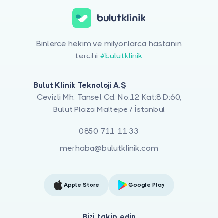
Binlerce hekim ve milyonlarca hastanın
tercihi
#bulutklinik
Bulut Klinik Teknoloji A.Ş.
Cevizli Mh. Tansel Cd. No:12 Kat:8 D:60,
Bulut Plaza Maltepe / İstanbul
0850 711 11 33
merhaba@bulutklinik.com
Apple Store
Google Play
Bizi takip edin