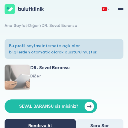
Ana Sayfa
Diğer
DR. Seval Baransu
Hemen Kaydol
Giriş Yap
Bu profil sayfası internete açık olan
bilgilerden otomatik olarak oluşturulmuştur.
DR. Seval Baransu
Diğer
Hakkımızda
Hastalar için
Doktorlar için
SEVAL BARANSU siz misiniz?
Randevu Al
Soru Sor