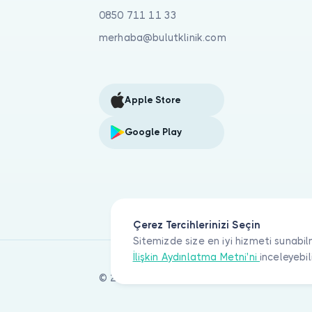
0850 711 11 33
merhaba@bulutklinik.com
Apple Store
Google Play
Çerez Tercihlerinizi Seçin
Sitemizde size en iyi hizmeti sunabil
İlişkin Aydınlatma Metni'ni
inceleyebil
© 2026 Bulut Klinik Teknoloji A.Ş. Tüm haklar