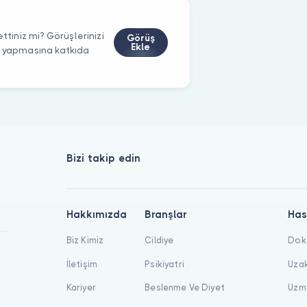
ttiniz mi? Görüşlerinizi
Görüş
Ekle
m yapmasına katkıda
Bizi takip edin
Hakkımızda
Branşlar
Has
Biz Kimiz
Cildiye
Dokt
İletişim
Psikiyatri
Uzak
Kariyer
Beslenme Ve Diyet
Uzma