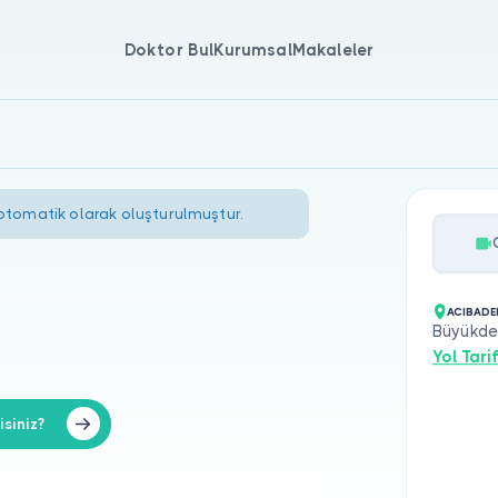
Doktor Bul
Kurumsal
Makaleler
 otomatik olarak oluşturulmuştur.
ACIBADE
Büyükde
Yol Tarif
isiniz?