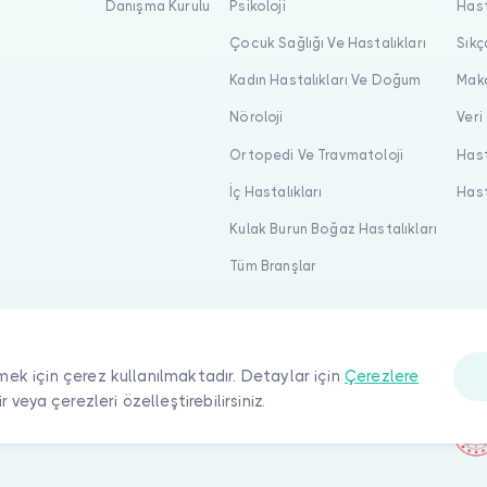
Danışma Kurulu
Psikoloji
Hast
Çocuk Sağlığı Ve Hastalıkları
Sıkç
Kadın Hastalıkları Ve Doğum
Maka
Nöroloji
Veri
Ortopedi Ve Travmatoloji
Hast
İç Hastalıkları
Hast
Kulak Burun Boğaz Hastalıkları
Tüm Branşlar
mek için çerez kullanılmaktadır. Detaylar için
Çerezlere
ir veya çerezleri özelleştirebilirsiniz.
ı saklıdır