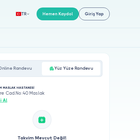
Hemen Kaydol
Giriş Yap
TR
Online Randevu
Yüz Yüze Randevu
M MASLAK HASTANESİ
re Cad.No:40 Maslak
i Al
Takvim Mevcut Değil!