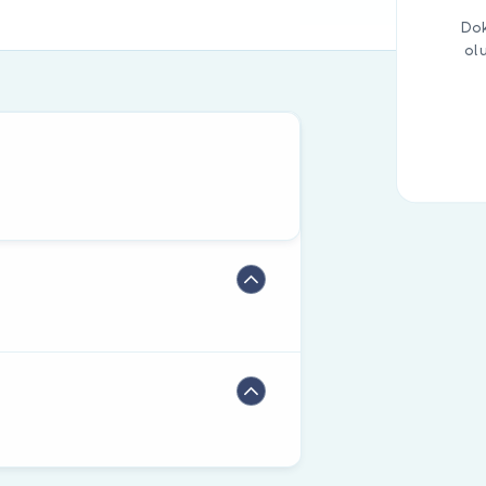
Dok
ol