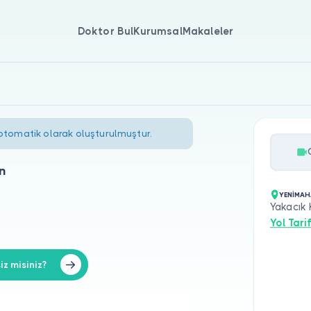
Doktor Bul
Kurumsal
Makaleler
 otomatik olarak oluşturulmuştur.
n
YENİMAH
Yakacık
Yol Tarif
z misiniz?