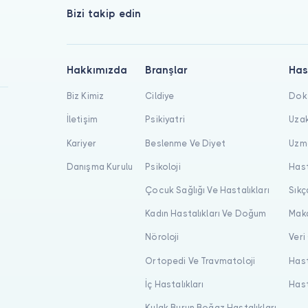
Bizi takip edin
Hakkımızda
Branşlar
Has
Biz Kimiz
Cildiye
Dokt
İletişim
Psikiyatri
Uzak
Kariyer
Beslenme Ve Diyet
Uzma
Danışma Kurulu
Psikoloji
Hast
Çocuk Sağlığı Ve Hastalıkları
Sıkç
Kadın Hastalıkları Ve Doğum
Maka
Nöroloji
Veri
Ortopedi Ve Travmatoloji
Hast
İç Hastalıkları
Hast
Kulak Burun Boğaz Hastalıkları