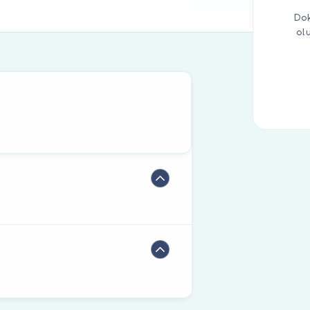
Dok
ol