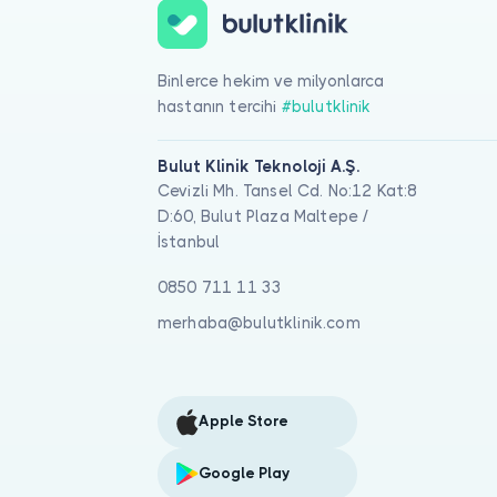
Binlerce hekim ve milyonlarca
hastanın tercihi
#bulutklinik
Bulut Klinik Teknoloji A.Ş.
Cevizli Mh. Tansel Cd. No:12 Kat:8
D:60, Bulut Plaza Maltepe /
İstanbul
0850 711 11 33
merhaba@bulutklinik.com
Apple Store
Google Play