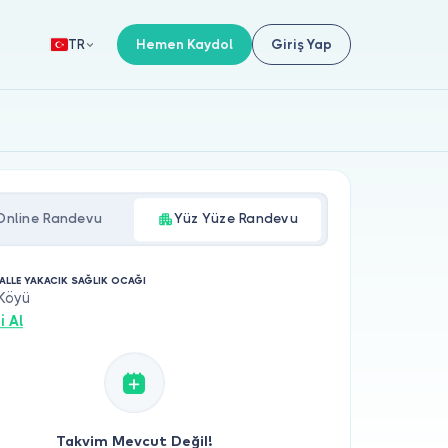
Hemen Kaydol
Giriş Yap
TR
Online Randevu
Yüz Yüze Randevu
ALLE YAKACIK SAĞLIK OCAĞI
 Köyü
i Al
Takvim Mevcut Değil!