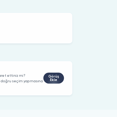
et ettiniz mi?
Görüş
Ekle
rin doğru seçim yapmasına