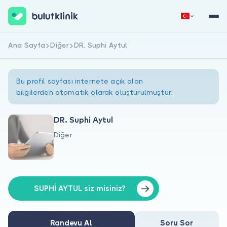
Ana Sayfa
Diğer
DR. Suphi Aytul
Hemen Kaydol
Giriş Yap
Bu profil sayfası internete açık olan
bilgilerden otomatik olarak oluşturulmuştur.
DR. Suphi Aytul
Diğer
Hakkımızda
Hastalar için
Doktorlar için
SUPHİ AYTUL siz misiniz?
Randevu Al
Soru Sor