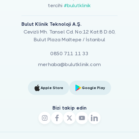
tercihi
#bulutklinik
Bulut Klinik Teknoloji A.Ş.
Cevizli Mh. Tansel Cd. No:12 Kat:8 D:60,
Bulut Plaza Maltepe / İstanbul
0850 711 11 33
merhaba@bulutklinik.com
Apple Store
Google Play
Bizi takip edin