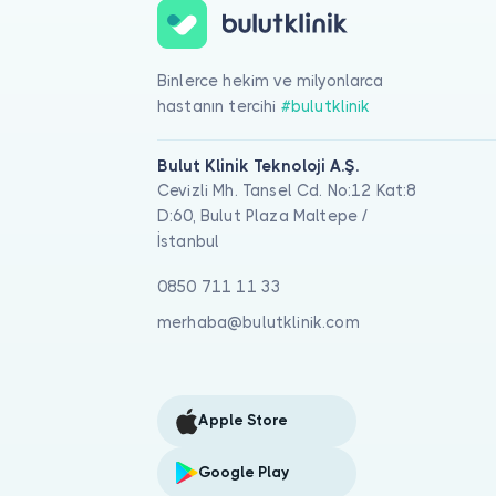
Binlerce hekim ve milyonlarca
hastanın tercihi
#bulutklinik
Bulut Klinik Teknoloji A.Ş.
Cevizli Mh. Tansel Cd. No:12 Kat:8
D:60, Bulut Plaza Maltepe /
İstanbul
0850 711 11 33
merhaba@bulutklinik.com
Apple Store
Google Play