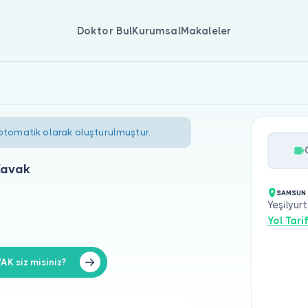
Doktor Bul
Kurumsal
Makaleler
 otomatik olarak oluşturulmuştur.
Kavak
SAMSUN 
Yeşilyu
Yol Tarif
K siz misiniz?