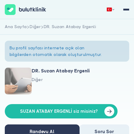
Ana Sayfa
Diğer
DR. Suzan Atabay Ergenli
Hemen Kaydol
Giriş Yap
Bu profil sayfası internete açık olan
bilgilerden otomatik olarak oluşturulmuştur.
DR. Suzan Atabay Ergenli
Diğer
Hakkımızda
Hastalar için
Doktorlar için
SUZAN ATABAY ERGENLİ siz misiniz?
Randevu Al
Soru Sor