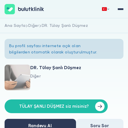
Ana Sayfa
Diğer
DR. Tülay Şanlı Düşmez
Hemen Kaydol
Giriş Yap
Bu profil sayfası internete açık olan
bilgilerden otomatik olarak oluşturulmuştur.
DR. Tülay Şanlı Düşmez
Diğer
Hakkımızda
Hastalar için
Doktorlar için
TÜLAY ŞANLI DÜŞMEZ siz misiniz?
Randevu Al
Soru Sor