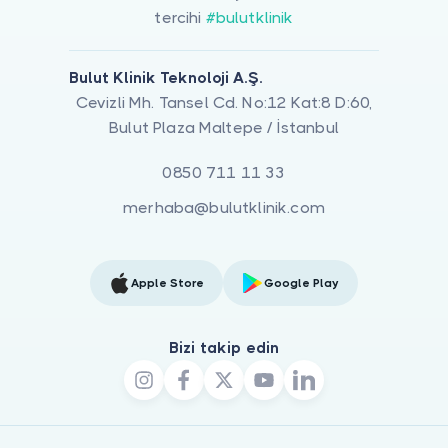
tercihi
#bulutklinik
Bulut Klinik Teknoloji A.Ş.
Cevizli Mh. Tansel Cd. No:12 Kat:8 D:60,
Bulut Plaza Maltepe / İstanbul
0850 711 11 33
merhaba@bulutklinik.com
Apple Store
Google Play
Bizi takip edin