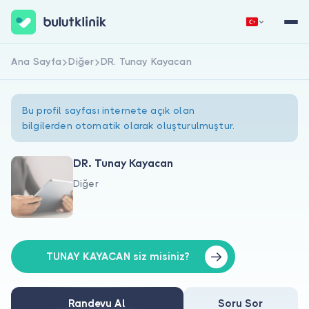
Ana Sayfa
Diğer
DR. Tunay Kayacan
Hemen Kaydol
Giriş Yap
Bu profil sayfası internete açık olan
bilgilerden otomatik olarak oluşturulmuştur.
DR. Tunay Kayacan
Diğer
Hakkımızda
Hastalar için
Doktorlar için
TUNAY KAYACAN siz misiniz?
Randevu Al
Soru Sor