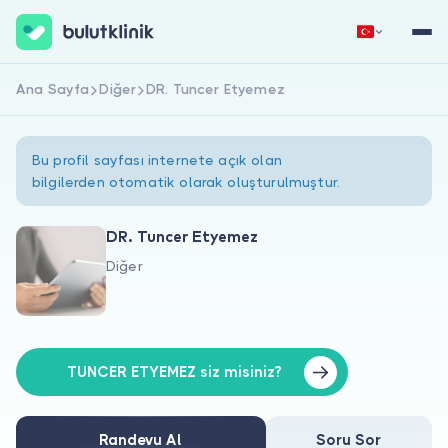
Ana Sayfa
Diğer
DR. Tuncer Etyemez
Hemen Kaydol
Giriş Yap
Bu profil sayfası internete açık olan
bilgilerden otomatik olarak oluşturulmuştur.
DR. Tuncer Etyemez
Diğer
Hakkımızda
Hastalar için
Doktorlar için
TUNCER ETYEMEZ siz misiniz?
Randevu Al
Soru Sor