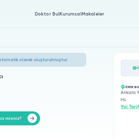
Doktor Bul
Kurumsal
Makaleler
 otomatik olarak oluşturulmuştur.
cı
İZMİR B
Ankara Y
Hs.
Yol Tarif
z misiniz?