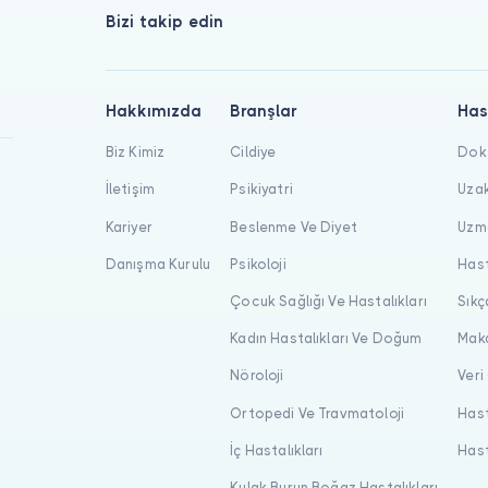
Bizi takip edin
Hakkımızda
Branşlar
Has
Biz Kimiz
Cildiye
Dokt
İletişim
Psikiyatri
Uzak
Kariyer
Beslenme Ve Diyet
Uzma
Danışma Kurulu
Psikoloji
Hast
Çocuk Sağlığı Ve Hastalıkları
Sıkç
Kadın Hastalıkları Ve Doğum
Maka
Nöroloji
Veri
Ortopedi Ve Travmatoloji
Hast
İç Hastalıkları
Hast
Kulak Burun Boğaz Hastalıkları