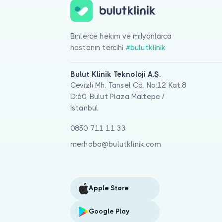
Binlerce hekim ve milyonlarca
hastanın tercihi
#bulutklinik
Bulut Klinik Teknoloji A.Ş.
Cevizli Mh. Tansel Cd. No:12 Kat:8
D:60, Bulut Plaza Maltepe /
İstanbul
0850 711 11 33
merhaba@bulutklinik.com
Apple Store
Google Play