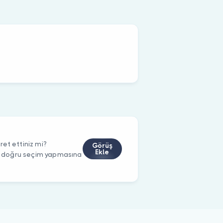
et ettiniz mi?
Görüş
Ekle
rin doğru seçim yapmasına