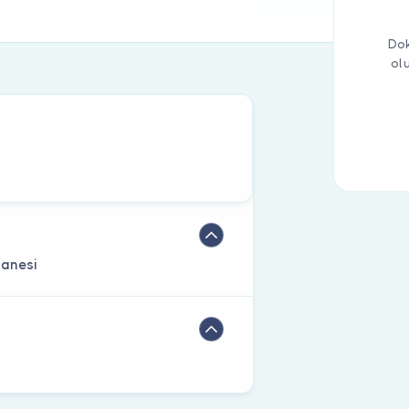
Dok
ol
tanesi