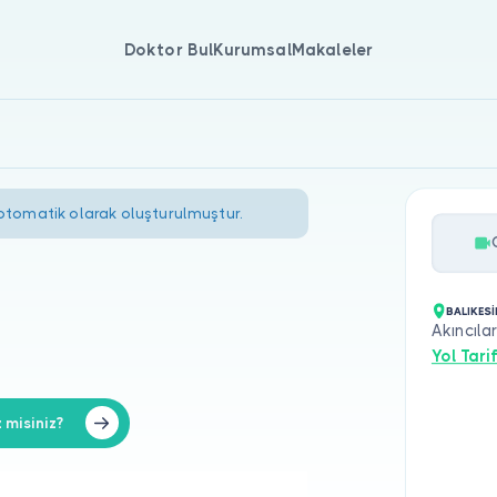
Doktor Bul
Kurumsal
Makaleler
 otomatik olarak oluşturulmuştur.
BALIKESİ
Akıncıla
Yol Tarif
 misiniz?