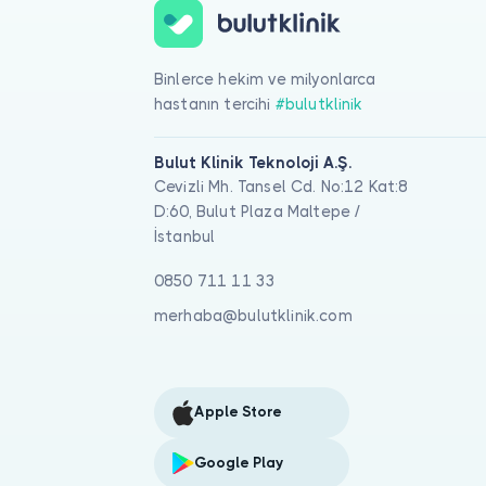
Binlerce hekim ve milyonlarca
hastanın tercihi
#bulutklinik
Bulut Klinik Teknoloji A.Ş.
Cevizli Mh. Tansel Cd. No:12 Kat:8
D:60, Bulut Plaza Maltepe /
İstanbul
0850 711 11 33
merhaba@bulutklinik.com
Apple Store
Google Play