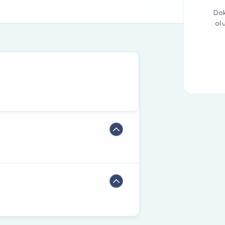
Dok
ol