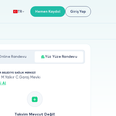
Hemen Kaydol
Giriş Yap
TR
Online Randevu
Yüz Yüze Randevu
R BELEDİYE SAĞLIK MERKEZİ
r M.Yalkır C.Garaj Mevki
i Al
Takvim Mevcut Değil!