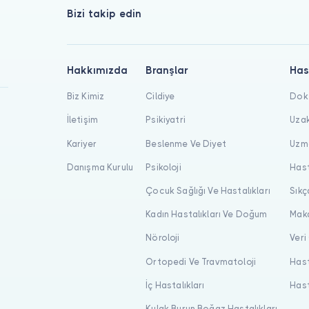
Bizi takip edin
Hakkımızda
Branşlar
Has
Biz Kimiz
Cildiye
Dokt
İletişim
Psikiyatri
Uzak
Kariyer
Beslenme Ve Diyet
Uzma
Danışma Kurulu
Psikoloji
Hast
Çocuk Sağlığı Ve Hastalıkları
Sıkç
Kadın Hastalıkları Ve Doğum
Maka
Nöroloji
Veri
Ortopedi Ve Travmatoloji
Hast
İç Hastalıkları
Hast
Kulak Burun Boğaz Hastalıkları