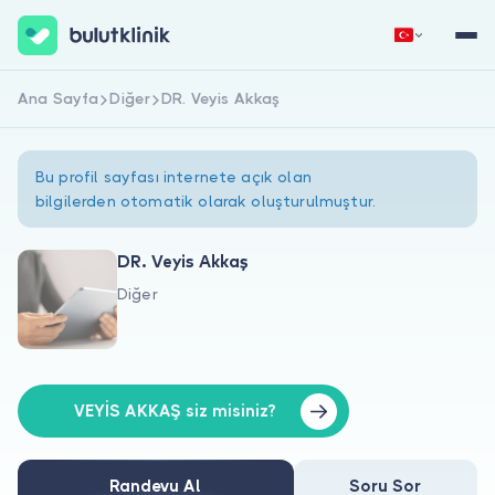
Ana Sayfa
Diğer
DR. Veyis Akkaş
Hemen Kaydol
Giriş Yap
Bu profil sayfası internete açık olan
bilgilerden otomatik olarak oluşturulmuştur.
DR. Veyis Akkaş
Diğer
Hakkımızda
Hastalar için
Doktorlar için
VEYİS AKKAŞ siz misiniz?
Randevu Al
Soru Sor