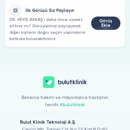
İlk Görüşü Siz Paylaşın
DR. VEYİS AKKAŞ’ı daha önce ziyaret
Görüş
Ekle
ettiniz mi? Görüşlerinizi paylaşarak
diğer kişilerin doğru seçim yapmasına
katkıda bulunabilirsiniz.
Binlerce hekim ve milyonlarca hastanın
tercihi
#bulutklinik
Bulut Klinik Teknoloji A.Ş.
Cevizli Mh. Tansel Cd. No:12 Kat:8 D:60,