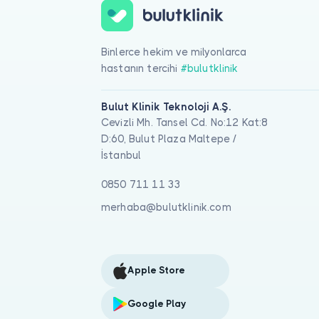
Binlerce hekim ve milyonlarca
hastanın tercihi
#bulutklinik
Bulut Klinik Teknoloji A.Ş.
Cevizli Mh. Tansel Cd. No:12 Kat:8
D:60, Bulut Plaza Maltepe /
İstanbul
0850 711 11 33
merhaba@bulutklinik.com
Apple Store
Google Play