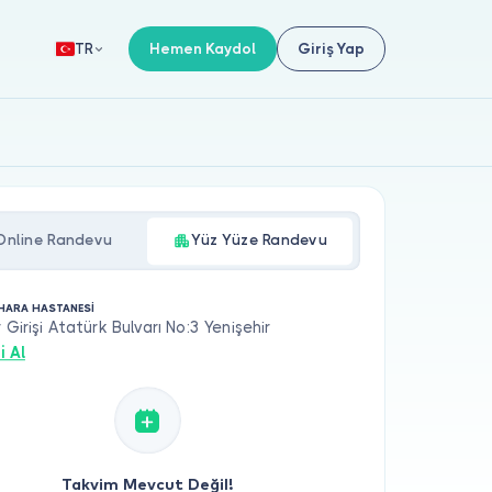
Hemen Kaydol
Giriş Yap
TR
Online Randevu
Yüz Yüze Randevu
HARA HASTANESİ
 Girişi Atatürk Bulvarı No:3 Yenişehir
i Al
Takvim Mevcut Değil!