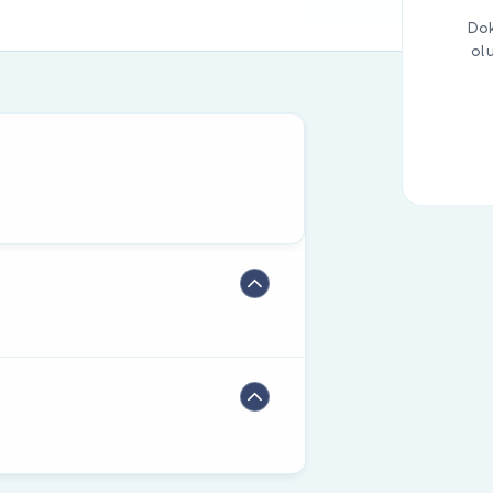
Dok
ol