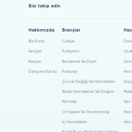
Bizi takip edin
Hakkımızda
Branşlar
Has
Biz Kimiz
Cildiye
Dokt
İletişim
Psikiyatri
Uzak
Kariyer
Beslenme Ve Diyet
Uzma
Danışma Kurulu
Psikoloji
Hast
Çocuk Sağlığı Ve Hastalıkları
Sıkç
Kadın Hastalıkları Ve Doğum
Maka
Nöroloji
Veri
Ortopedi Ve Travmatoloji
Hast
İç Hastalıkları
Hast
Kulak Burun Boğaz Hastalıkları