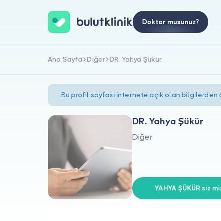
Doktor musunuz?
Ana Sayfa
Diğer
DR. Yahya Şükür
Bu profil sayfası internete açık olan bilgilerden
DR. Yahya Şükür
Diğer
YAHYA ŞÜKÜR siz mis