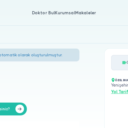
Doktor Bul
Kurumsal
Makaleler
 otomatik olarak oluşturulmuştur.
ÖZEL BU
Yenişehir
Yol Tarif
iniz?